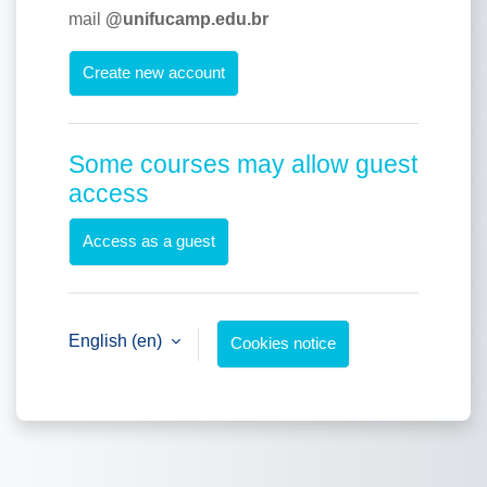
mail
@unifucamp.edu.br
Create new account
Some courses may allow guest
access
Access as a guest
English ‎(en)‎
Cookies notice