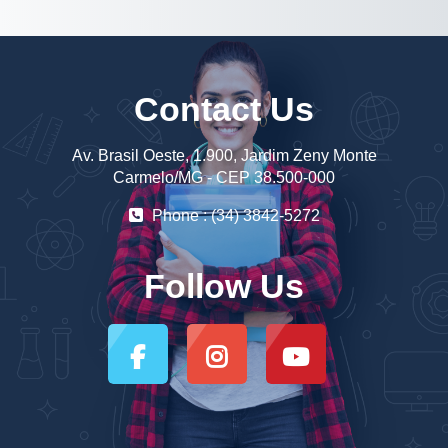
Contact Us
Av. Brasil Oeste, 1.900, Jardim Zeny Monte
Carmelo/MG - CEP 38.500-000
Phone : (34) 3842-5272
Follow Us